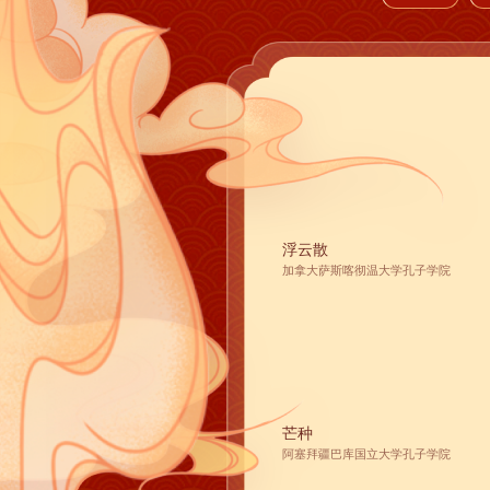
浮云散
加拿大萨斯喀彻温大学孔子学院
芒种
阿塞拜疆巴库国立大学孔子学院