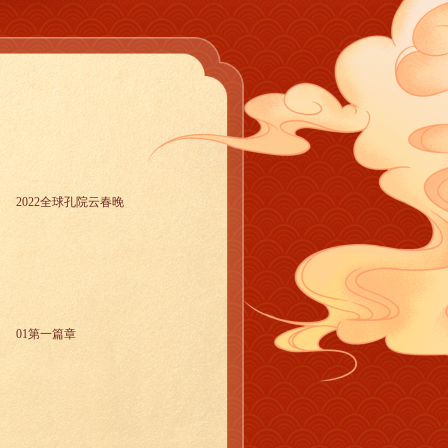
2022全球孔院云春晚
01第一篇章